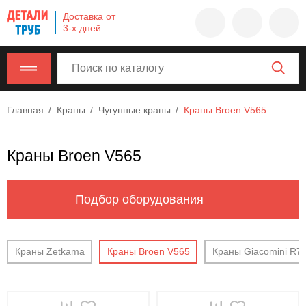
Company
Доставка от
name
3-х дней
Россия
,
Московская
область
,
620000
,
Главная
Краны
Чугунные краны
Краны Broen V565
Москва
,
г.
Москва,
Краны Broen V565
ул.
Калужская,
15,
Подбор оборудования
офис
315
info@example.com
Краны Zetkama
Краны Broen V565
Краны Giacomini R7
8-
800-
000-