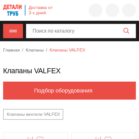
Company
Доставка от
name
3-х дней
Россия
,
Московская
область
,
620000
,
Главная
Клапаны
Клапаны VALFEX
Москва
,
г.
Москва,
Клапаны VALFEX
ул.
Калужская,
15,
Подбор оборудования
офис
315
info@example.com
Клапаны вентили VALFEX
8-
800-
000-