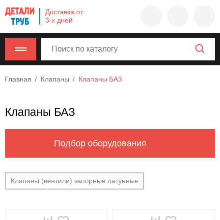
Company
Доставка от
name
3-х дней
Россия
,
Московская
область
,
620000
,
Главная
Клапаны
Клапаны БАЗ
Москва
,
г.
Москва,
Клапаны БАЗ
ул.
Калужская,
15,
Подбор оборудования
офис
315
info@example.com
Клапаны (вентили) запорные латунные
8-
800-
000-