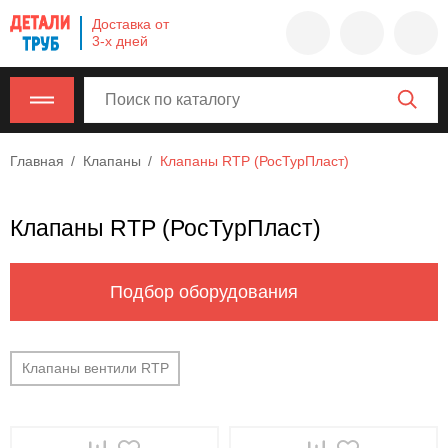
Company
Доставка от
name
3-х дней
Россия
,
Московская
область
,
620000
,
Главная
Клапаны
Клапаны RTP (РосТурПласт)
Москва
,
г.
Москва,
Клапаны RTP (РосТурПласт)
ул.
Калужская,
15,
Подбор оборудования
офис
315
info@example.com
Клапаны вентили RTP
8-
800-
000-