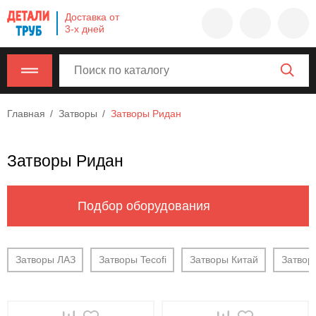
Company
Доставка от
name
3-х дней
Россия
,
Московская
область
,
620000
,
Главная
Затворы
Затворы Ридан
Москва
,
г.
Москва,
Затворы Ридан
ул.
Калужская,
15,
Подбор оборудования
офис
315
info@example.com
Затворы ЛАЗ
Затворы Tecofi
Затворы Китай
Затвор
8-
800-
000-