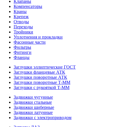
Клапаны
Компенсаторы
Краны
Крепеж
Отводы
Переходы
Тройники
Уплотнения и прокладки
Фасонные части
Фильтры
Фитинги
Фланцы
Заглушки эллиптические ГОСТ
Заглушки фланцевые АТК
Заглушки поворотные АТК
Заглушки поворотные Т-ММ
Заглушки с рукояткой Т-ММ
Задвижки чугунные
Задвижки стальные
Задвижки шиберные
Задвижки латунные
Задвижки с электроприводом