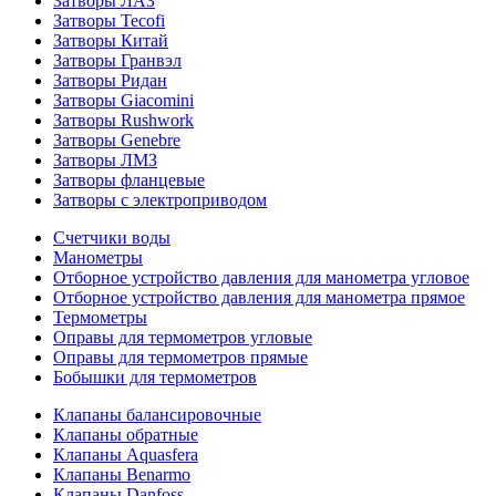
Затворы ЛАЗ
Затворы Tecofi
Затворы Китай
Затворы Гранвэл
Затворы Ридан
Затворы Giacomini
Затворы Rushwork
Затворы Genebre
Затворы ЛМЗ
Затворы фланцевые
Затворы с электроприводом
Счетчики воды
Манометры
Отборное устройство давления для манометра угловое
Отборное устройство давления для манометра прямое
Термометры
Оправы для термометров угловые
Оправы для термометров прямые
Бобышки для термометров
Клапаны балансировочные
Клапаны обратные
Клапаны Aquasfera
Клапаны Benarmo
Клапаны Danfoss