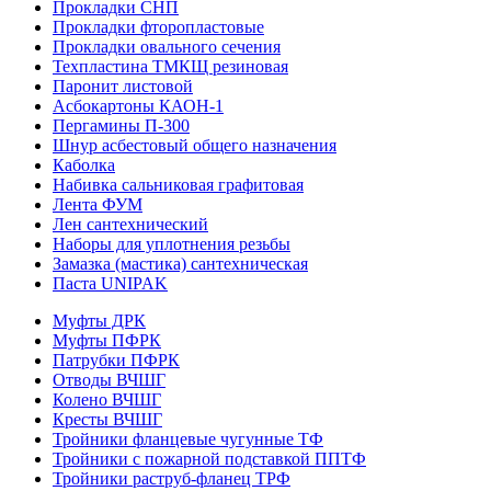
Прокладки СНП
Прокладки фторопластовые
Прокладки овального сечения
Техпластина ТМКЩ резиновая
Паронит листовой
Асбокартоны КАОН-1
Пергамины П-300
Шнур асбестовый общего назначения
Каболка
Набивка сальниковая графитовая
Лента ФУМ
Лен сантехнический
Наборы для уплотнения резьбы
Замазка (мастика) сантехническая
Паста UNIPAK
Муфты ДРК
Муфты ПФРК
Патрубки ПФРК
Отводы ВЧШГ
Колено ВЧШГ
Кресты ВЧШГ
Тройники фланцевые чугунные ТФ
Тройники с пожарной подставкой ППТФ
Тройники раструб-фланец ТРФ