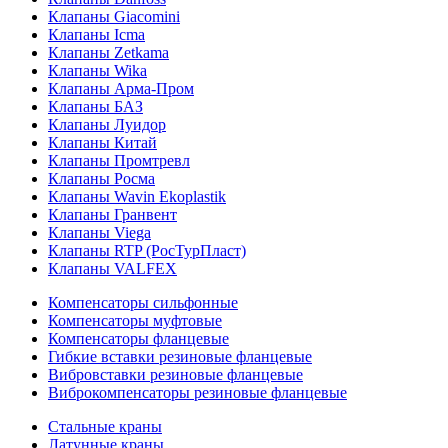
Клапаны Giacomini
Клапаны Icma
Клапаны Zetkama
Клапаны Wika
Клапаны Арма-Пром
Клапаны БАЗ
Клапаны Луидор
Клапаны Китай
Клапаны Промтревл
Клапаны Росма
Клапаны Wavin Ekoplastik
Клапаны Гранвент
Клапаны Viega
Клапаны RTP (РосТурПласт)
Клапаны VALFEX
Компенсаторы сильфонные
Компенсаторы муфтовые
Компенсаторы фланцевые
Гибкие вставки резиновые фланцевые
Вибровставки резиновые фланцевые
Виброкомпенсаторы резиновые фланцевые
Стальные краны
Латунные краны