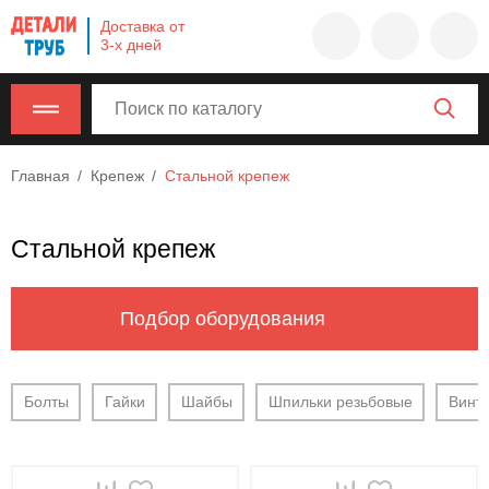
Company
Доставка от
name
3-х дней
Россия
,
Московская
область
,
620000
,
Главная
Крепеж
Стальной крепеж
Москва
,
г.
Москва,
Стальной крепеж
ул.
Калужская,
15,
Подбор оборудования
офис
315
info@example.com
Болты
Гайки
Шайбы
Шпильки резьбовые
Винт
8-
800-
000-