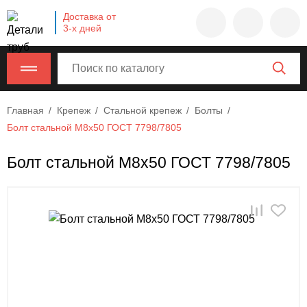
Company
Доставка от
name
3-х дней
Россия
,
Московская
область
,
620000
,
Главная
Крепеж
Стальной крепеж
Болты
Москва
,
Болт стальной М8х50 ГОСТ 7798/7805
г.
Москва,
Болт стальной М8х50 ГОСТ 7798/7805
ул.
Калужская,
15,
офис
315
info@example.com
8-
800-
000-