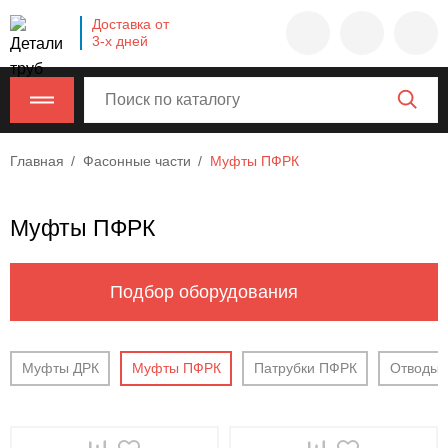
Company
Доставка от
name
3-х дней
Россия
,
Московская
область
,
620000
,
Главная
Фасонные части
Муфты ПФРК
Москва
,
г.
Москва,
Муфты ПФРК
ул.
Калужская,
15,
Подбор оборудования
офис
315
info@example.com
Муфты ДРК
Муфты ПФРК
Патрубки ПФРК
Отводы
8-
800-
000-