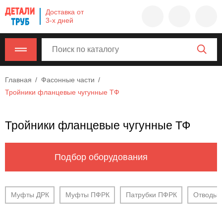
Company
Доставка от
name
3-х дней
Россия
,
Московская
область
,
620000
,
Главная
Фасонные части
Москва
,
Тройники фланцевые чугунные ТФ
г.
Москва,
ул.
Тройники фланцевые чугунные ТФ
Калужская,
15,
офис
Подбор оборудования
315
info@example.com
8-
Муфты ДРК
Муфты ПФРК
Патрубки ПФРК
Отводы
800-
000-