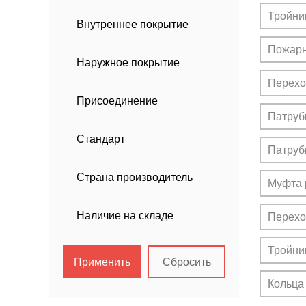
00-
Тройни
Внутреннее покрытие
00
Пожарн
Наружное покрытие
Перехо
Присоединение
Патруб
Стандарт
Патруб
Страна производитель
Муфта 
Наличие на складе
Перехо
Тройни
Применить
Сбросить
Кольца