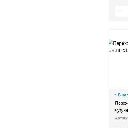
В на
Перех
чугун
Артику