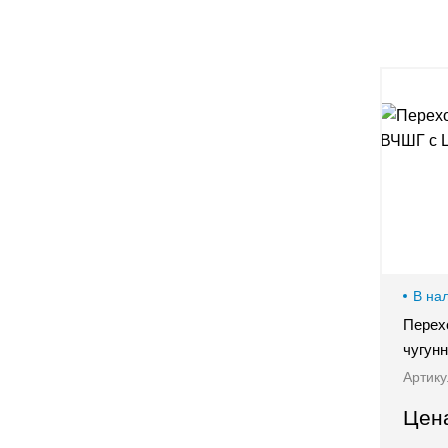
8-800-505-32-36
Оставить заявку
В на
Перех
чугун
Артику
Цен