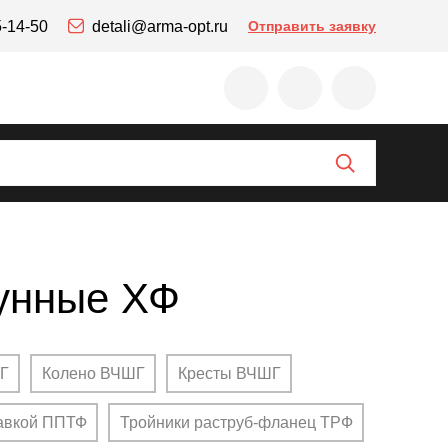
5-14-50
detali@arma-opt.ru
Отправить заявку
унные ХФ
Г
Колено ВЧШГ
Кресты ВЧШГ
тавкой ППТФ
Тройники раструб-фланец ТРФ