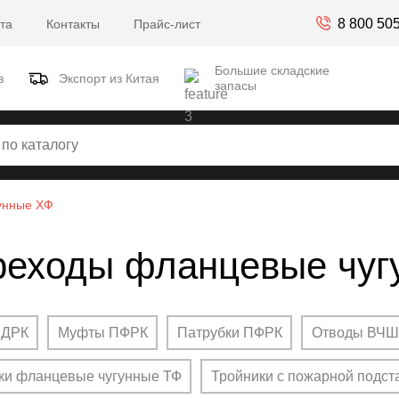
8 800 50
та
Контакты
Прайс-лист
Большие складские
в
Экспорт из Китая
запасы
унные ХФ
реходы фланцевые чуг
 ДРК
Муфты ПФРК
Патрубки ПФРК
Отводы ВЧШ
ки фланцевые чугунные ТФ
Тройники с пожарной подс