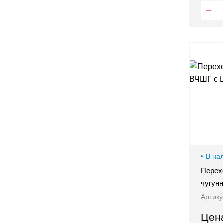
В на
Перех
чугун
Артику
Цен