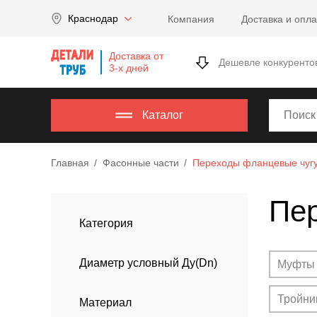
Company
Краснодар
Компания
Доставка и опла
name
Россия
,
Доставка от
Московская
Дешевле конкуренто
3-х дней
область
,
620000
,
Москва
,
Каталог
г.
Москва,
Главная
Фасонные части
Переходы фланцевые чуг
ул.
Калужская,
Пе
15,
офис
Категория
315
info@example.com
Диаметр условный Ду(Dn)
Муфты
8-
800-
Тройни
Материал
000-