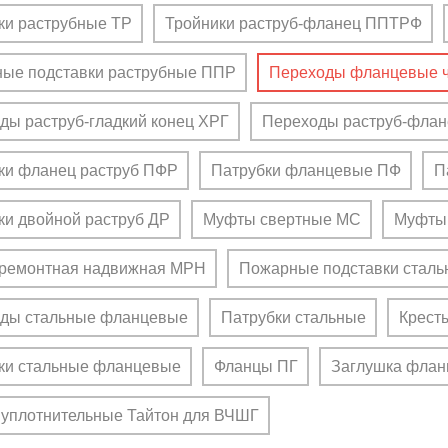
ки раструбные ТР
Тройники раструб-фланец ППТРФ
ые подставки раструбные ППР
Переходы фланцевые ч
ды раструб-гладкий конец ХРГ
Переходы раструб-фла
ки фланец раструб ПФР
Патрубки фланцевые ПФ
П
ки двойной раструб ДР
Муфты свертные МС
Муфты
ремонтная надвижная МРН
Пожарные подставки сталь
ды стальные фланцевые
Патрубки стальные
Крест
ки стальные фланцевые
Фланцы ПГ
Заглушка флан
 уплотнительные Тайтон для ВЧШГ