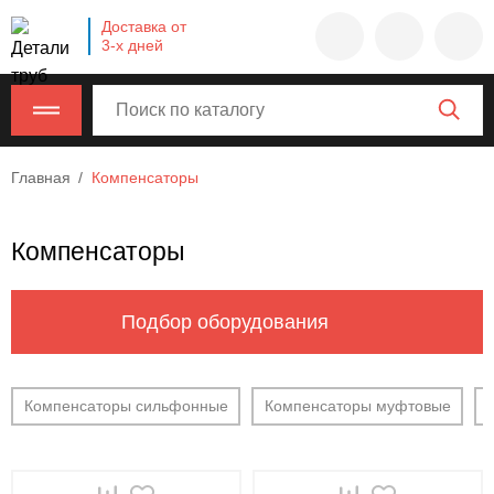
Company
Доставка от
name
3-х дней
Россия
,
Московская
область
,
620000
,
Главная
Компенсаторы
Москва
,
г.
Москва,
Компенсаторы
ул.
Калужская,
15,
Подбор оборудования
офис
315
info@example.com
Компенсаторы сильфонные
Компенсаторы муфтовые
8-
800-
000-