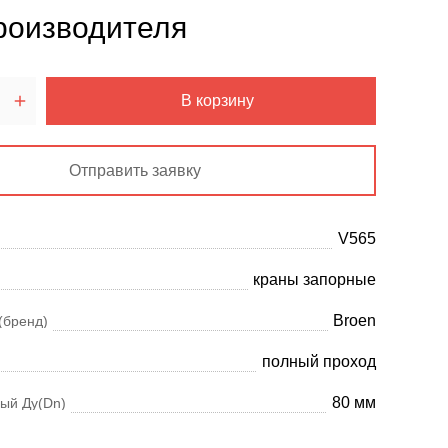
роизводителя
В корзину
Отправить заявку
V565
краны запорные
Broen
(бренд)
полный проход
80 мм
ый Ду(Dn)