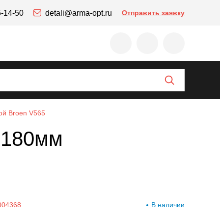
5-14-50
detali@arma-opt.ru
Отправить заявку
ой Broen V565
=180мм
004368
В наличии