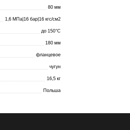
80 мм
1,6 МПа|16 бар|16 кгс/см2
до 150°С
180 мм
фланцевое
чугун
16,5 кг
Польша