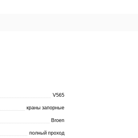
V565
краны запорные
Broen
полный проход