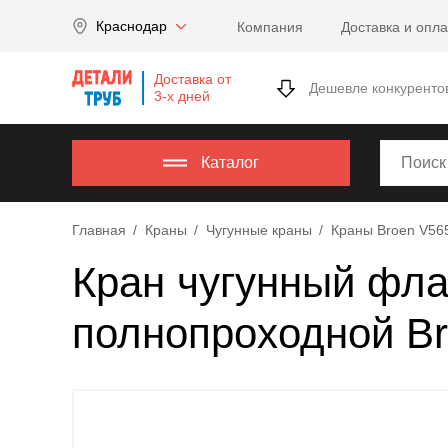
Company
Краснодар
Компания
Доставка и опла
name
Россия
,
Доставка от
Московская
Дешевле конкуренто
3-х дней
область
,
620000
,
Москва
,
Каталог
г.
Москва,
Главная
Краны
Чугунные краны
Краны Broen V56
ул.
Калужская,
Кран чугунный фл
15,
офис
полнопроходной B
315
info@example.com
8-
800-
000-