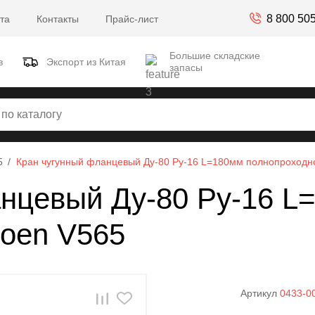
8 800 50
та
Контакты
Прайс-лист
Большие складские
в
Экспорт из Китая
запасы
5
Кран чугунный фланцевый Ду-80 Ру-16 L=180мм полнопроходн
анцевый Ду-80 Ру-16 L
roen V565
Артикул
0433-0