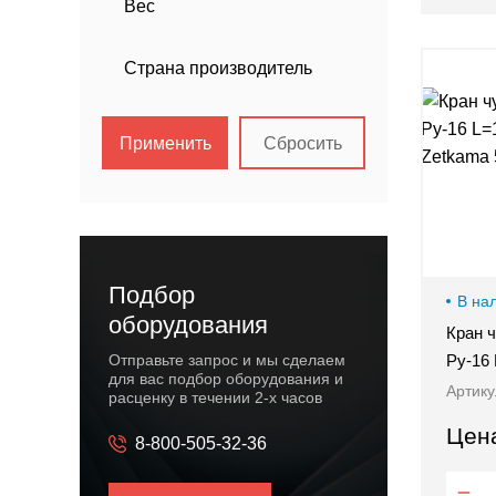
Вес
Страна производитель
Применить
Сбросить
Подбор
В на
оборудования
Кран 
Ру-16
Отправьте запрос и мы сделаем
для вас подбор оборудования и
Артику
расценку в течении 2-х часов
Цен
8-800-505-32-36