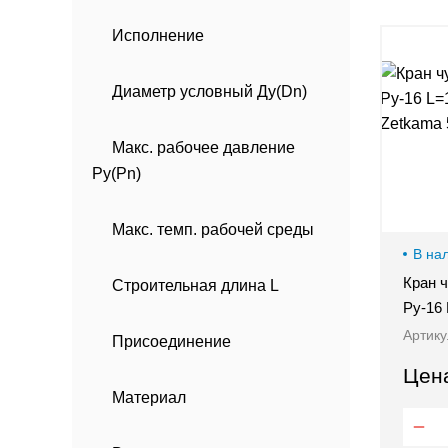
00-
Исполнение
00
Диаметр условный Ду(Dn)
Макс. рабочее давление
Ру(Pn)
Макс. темп. рабочей среды
В на
Кран 
Строительная длина L
Ру-16
Артику
Присоединение
Цен
Материал