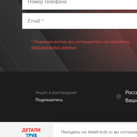
* Нажимая кнопку вы соглашаетесь на обработку
персональных данных
Акции и распродажи
Росси
Подпишитесь
Вишн
Находясь на detali-trub.ru вы согла