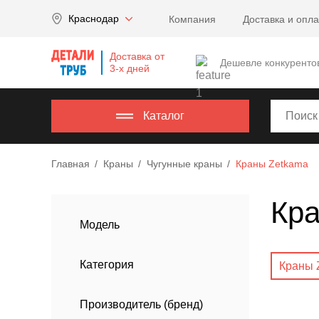
Company
Краснодар
Компания
Доставка и опла
name
Россия
,
Доставка от
Московская
Дешевле конкуренто
3-х дней
область
,
620000
,
Москва
,
Каталог
г.
Москва,
Главная
Краны
Чугунные краны
Краны Zetkama
ул.
Калужская,
Кр
15,
офис
Модель
315
info@example.com
Категория
Краны 
8-
800-
Производитель (бренд)
000-