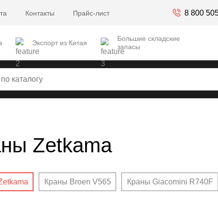
8 800 50
та
Контакты
Прайс-лист
Большие складские
в
Экспорт из Китая
запасы
аны Zetkama
Zetkama
Краны Broen V565
Краны Giacomini R740F