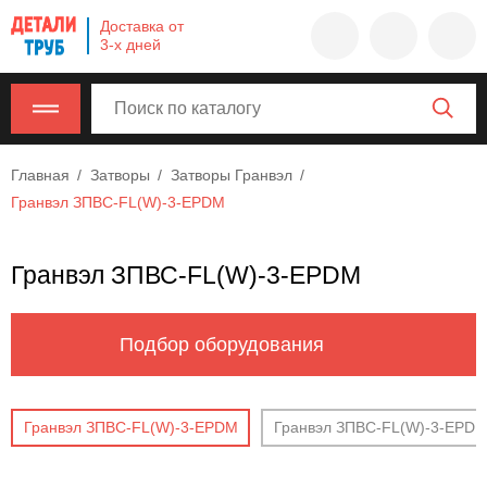
Company
Доставка от
name
3-х дней
Россия
,
Московская
область
,
620000
,
Главная
Затворы
Затворы Гранвэл
Москва
,
Гранвэл ЗПВС-FL(W)-3-EPDM
г.
Москва,
ул.
Гранвэл ЗПВС-FL(W)-3-EPDM
Калужская,
15,
офис
Подбор оборудования
315
info@example.com
8-
Гранвэл ЗПВС-FL(W)-3-EPDM
Гранвэл ЗПВС-FL(W)-3-EPDM
800-
000-