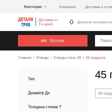
Company
Краснодар
Компания
Доставка и опла
name
Россия
,
Доставка от
Московская
Дешевле конкуренто
3-х дней
область
,
620000
,
Москва
,
Каталог
г.
Москва,
Главная
Отводы
Отводы сталь 20
45 градусов
ул.
Калужская,
45 
15,
офис
Тип
315
info@example.com
Диаметр Дн
90 гра
8-
800-
Толщина стенки Т
000-