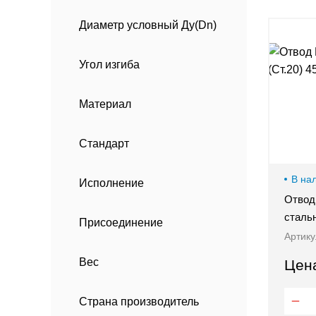
00-
Диаметр условный Ду(Dn)
00
Угол изгиба
Материал
Стандарт
В на
Исполнение
Отвод 
сталь
Присоединение
Артику
Вес
Цен
Страна производитель