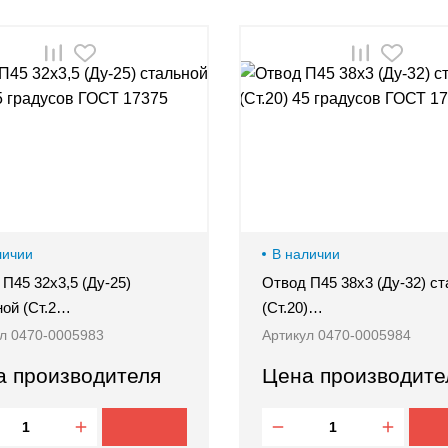
личии
В наличии
П45 32х3,5 (Ду-25)
Отвод П45 38х3 (Ду-32) с
ной (Ст.2…
(Ст.20)…
л 0470-0005983
Артикул 0470-0005984
а производителя
Цена производите