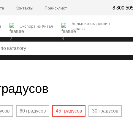
8 800 50
та
Контакты
Прайс-лист
Большие складские
в
Экспорт из Китая
запасы
градусов
дусов
60 градусов
45 градусов
30 градусов