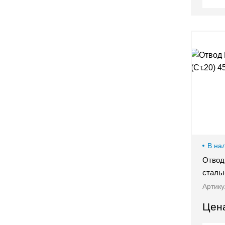
Оставить заявку
В на
Отвод 
сталь
Артику
Цен