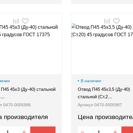
личии
В наличии
П45 45х3 (Ду-40) стальной
Отвод П45 45х3,5 (Ду-40)
0)…
стальной (Ст.2…
л 0470-0005986
Артикул 0470-0005987
а производителя
Цена производите