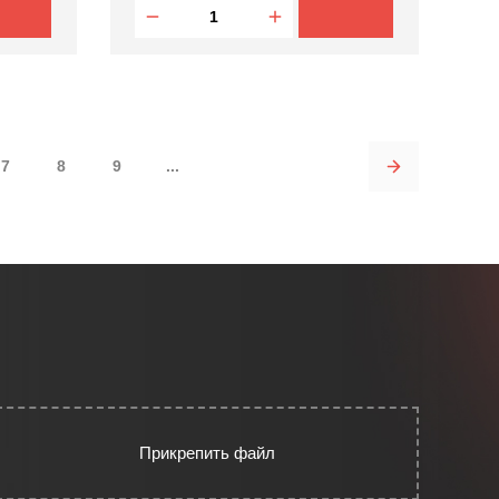
7
8
9
...
Прикрепить файл