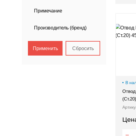
Примечание
Производитель (бренд)
Применить
Сбросить
В на
Отвод 
(Ст.2
Артику
Цен
8-800-505-32-36