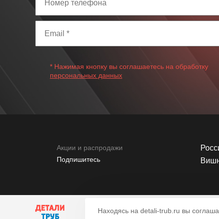
* Нажимая кнопку вы соглашаетесь на обработку
персональных данных
Акции и распродажи
Росси
Подпишитесь
Вишн
Находясь на detali-trub.ru вы согла