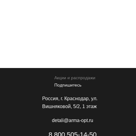
Прикрепить реквизиты
* Нажимая кнопку вы соглашаетесь на обработку
персональных данных
Отправить
Акции и распродажи
Подпишитесь
Россия, г. Краснодар, ул.
Вишняковой, 5/2, 1 этаж
detali@arma-opt.ru
8 800 505-14-50