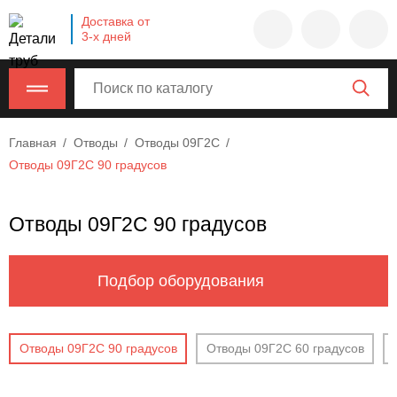
Company
Доставка от
name
3-х дней
Россия
,
Московская
область
,
620000
,
Главная
Отводы
Отводы 09Г2С
Москва
,
Отводы 09Г2С 90 градусов
г.
Москва,
ул.
Отводы 09Г2С 90 градусов
Калужская,
15,
офис
Подбор оборудования
315
info@example.com
8-
Отводы 09Г2С 90 градусов
Отводы 09Г2С 60 градусов
800-
000-