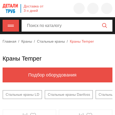
Company
Доставка от
name
3-х дней
Россия
,
Московская
область
,
620000
,
Главная
Краны
Стальные краны
Краны Temper
Москва
,
г.
Москва,
Краны Temper
ул.
Калужская,
15,
Подбор оборудования
офис
315
info@example.com
Стальные краны LD
Стальные краны Danfoss
Стальны
8-
800-
000-