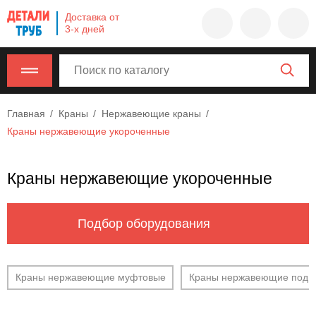
Company
Доставка от
name
3-х дней
Россия
,
Московская
область
,
620000
,
Главная
Краны
Нержавеющие краны
Москва
,
Краны нержавеющие укороченные
г.
Москва,
ул.
Краны нержавеющие укороченные
Калужская,
15,
офис
Подбор оборудования
315
info@example.com
8-
Краны нержавеющие муфтовые
Краны нержавеющие под п
800-
000-