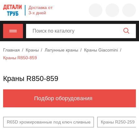
Company
Доставка от
name
3-х дней
Россия
,
Московская
область
,
620000
,
Главная
Краны
Латунные краны
Краны Giacomini
Москва
,
Краны R850-859
г.
Москва,
ул.
Краны R850-859
Калужская,
15,
офис
Подбор оборудования
315
info@example.com
8-
R65D хромированные под ключ сливные
Краны R250-259 с
800-
000-