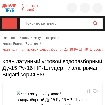
Company
Доставка от
name
3-х дней
Россия
,
Московская
область
,
620000
,
Главная
Краны
Латунные краны
Москва
,
Краны Bugatti (Бугатти)
г.
Кран латунный угловой водоразборный Ду-15 Ру-16 НР-Штуцер ник
Москва,
ул.
Кран латунный угловой водоразборный
Калужская,
Ду-15 Ру-16 НР-Штуцер никель рычаг
15,
офис
Bugatti серия 689
315
info@example.com
8-
800-
000-