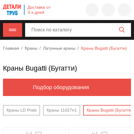
Company
Доставка от
name
3-х дней
Россия
,
Московская
область
,
620000
,
Главная
Краны
Латунные краны
Краны Bugatti (Бугатти)
Москва
,
г.
Москва,
Краны Bugatti (Бугатти)
ул.
Калужская,
15,
Подбор оборудования
офис
315
info@example.com
Краны LD Pride
Краны 11б27п1
Краны Bugatti (Бугатти)
8-
800-
000-