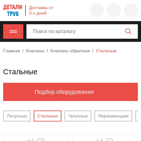
Company
Доставка от
name
3-х дней
Россия
,
Московская
область
,
620000
,
Главная
Клапаны
Клапаны обратные
Стальные
Москва
,
г.
Москва,
Стальные
ул.
Калужская,
15,
Подбор оборудования
офис
315
info@example.com
Латунные
Стальные
Чугунные
Нержавеющие
8-
800-
000-