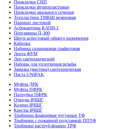
Прокладки СНП
Прокладки фторопластовые
Прокладки овального сечения
Техпластина ТМКЩ резиновая
Паронит листовой
Асбокартоны КАОН-1
Пергамины П-300
Шнур асбестовый общего назначения
Каболка
Набивка сальниковая графитовая
Лента ФУМ
Лен сантехнический
Наборы для уплотнения резьбы
Замазка (мастика) сантехническая
Паста UNIPAK
Муфты ДРК
Муфты ПФРК
Патрубки ПФРК
Отводы ВЧШГ
Колено ВЧШГ
Кресты ВЧШГ
Тройники фланцевые чугунные ТФ
Тройники с пожарной подставкой ППТФ
Тройники раструб-фланец ТРФ