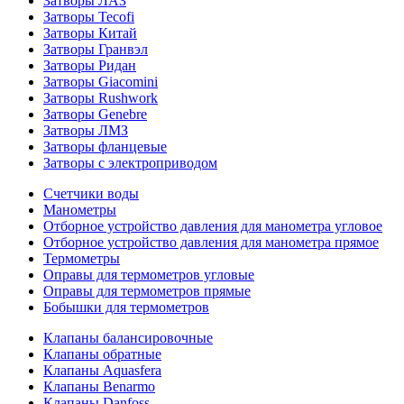
Затворы ЛАЗ
Затворы Tecofi
Затворы Китай
Затворы Гранвэл
Затворы Ридан
Затворы Giacomini
Затворы Rushwork
Затворы Genebre
Затворы ЛМЗ
Затворы фланцевые
Затворы с электроприводом
Счетчики воды
Манометры
Отборное устройство давления для манометра угловое
Отборное устройство давления для манометра прямое
Термометры
Оправы для термометров угловые
Оправы для термометров прямые
Бобышки для термометров
Клапаны балансировочные
Клапаны обратные
Клапаны Aquasfera
Клапаны Benarmo
Клапаны Danfoss