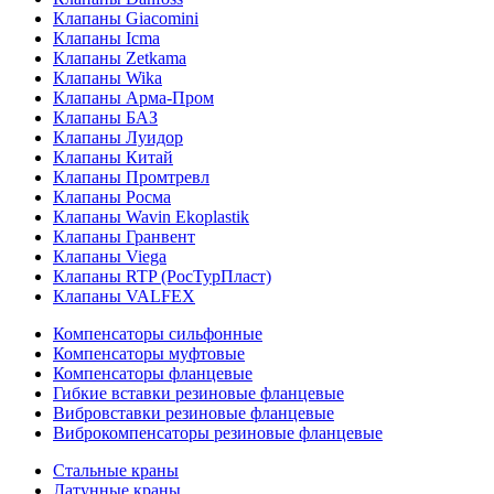
Клапаны Giacomini
Клапаны Icma
Клапаны Zetkama
Клапаны Wika
Клапаны Арма-Пром
Клапаны БАЗ
Клапаны Луидор
Клапаны Китай
Клапаны Промтревл
Клапаны Росма
Клапаны Wavin Ekoplastik
Клапаны Гранвент
Клапаны Viega
Клапаны RTP (РосТурПласт)
Клапаны VALFEX
Компенсаторы сильфонные
Компенсаторы муфтовые
Компенсаторы фланцевые
Гибкие вставки резиновые фланцевые
Вибровставки резиновые фланцевые
Виброкомпенсаторы резиновые фланцевые
Стальные краны
Латунные краны