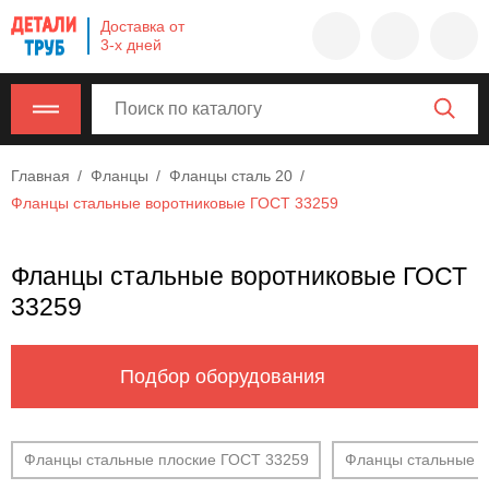
Company
Доставка от
name
3-х дней
Россия
,
Московская
область
,
620000
,
Главная
Фланцы
Фланцы сталь 20
Москва
,
Фланцы стальные воротниковые ГОСТ 33259
г.
Москва,
ул.
Фланцы стальные воротниковые ГОСТ
Калужская,
33259
15,
офис
315
Подбор оборудования
info@example.com
8-
800-
Фланцы стальные плоские ГОСТ 33259
Фланцы стальные п
000-