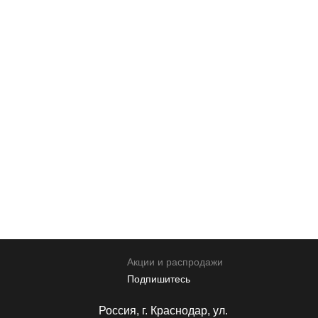
Прикрепить файл
Прикрепить реквизиты
* Нажимая кнопку вы соглашаетесь на обработку
персональных данных
Отправить
Акции и распродажи
Подпишитесь
Россия, г. Краснодар, ул.