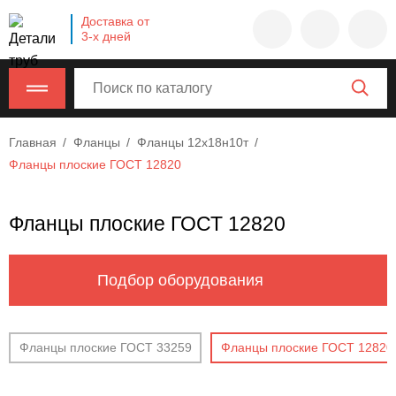
Company
Доставка от
name
3-х дней
Россия
,
Московская
область
,
620000
,
Главная
Фланцы
Фланцы 12х18н10т
Москва
,
Фланцы плоские ГОСТ 12820
г.
Москва,
ул.
Фланцы плоские ГОСТ 12820
Калужская,
15,
офис
Подбор оборудования
315
info@example.com
8-
Фланцы плоские ГОСТ 33259
Фланцы плоские ГОСТ 12820
800-
000-