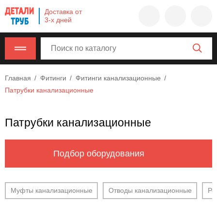
Company
Доставка от
name
3-х дней
Россия
,
Московская
область
,
620000
,
Главная
Фитинги
Фитинги канализационные
Москва
,
Патрубки канализационные
г.
Москва,
ул.
Патрубки канализационные
Калужская,
15,
офис
Подбор оборудования
315
info@example.com
8-
Муфты канализационные
Отводы канализационные
Ре
800-
000-