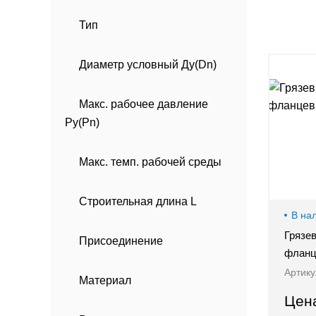
00-
Тип
00
Диаметр условный Ду(Dn)
Макс. рабочее давление
Ру(Pn)
Макс. темп. рабочей среды
Строительная длина L
В на
Грязе
Присоединение
фланц
Артику
Материал
Цен