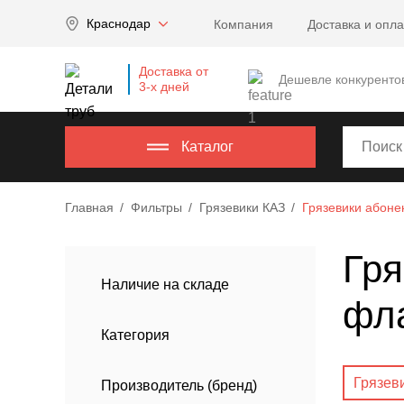
Company
Краснодар
Компания
Доставка и опла
name
Россия
,
Доставка от
Московская
Дешевле конкуренто
3-х дней
область
,
620000
,
Москва
,
Каталог
г.
Москва,
Главная
Фильтры
Грязевики КАЗ
Грязевики абоне
ул.
Калужская,
Гря
15,
офис
Наличие на складе
фл
315
info@example.com
Категория
8-
800-
Грязев
Производитель (бренд)
000-