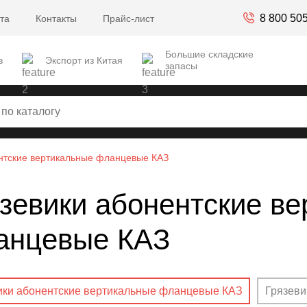
8 800 50
та
Контакты
Прайс-лист
Большие складские
в
Экспорт из Китая
запасы
нтские вертикальные фланцевые КАЗ
зевики абонентские в
анцевые КАЗ
ики абонентские вертикальные фланцевые КАЗ
Грязеви