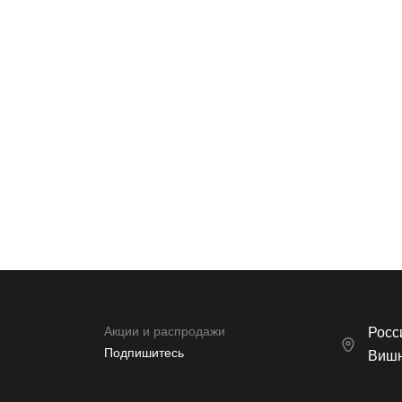
* Нажимая кнопку вы соглашаетесь на обработку
персональных данных
Акции и распродажи
Росси
Подпишитесь
Вишн