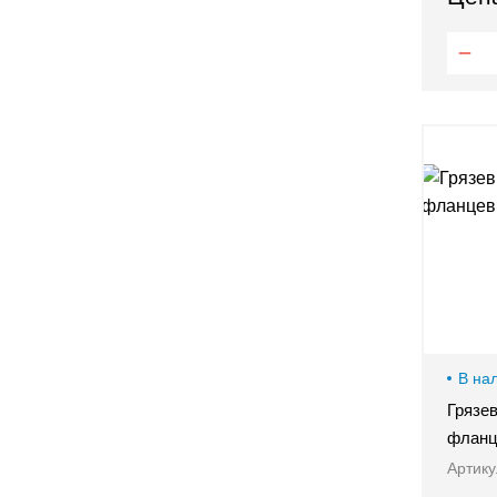
Оставить заявку
В на
Грязе
фланц
Артику