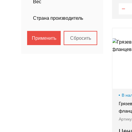
Вес
Страна производитель
Применить
Сбросить
В на
Грязе
фланц
8-800-505-32-36
Артику
Цен