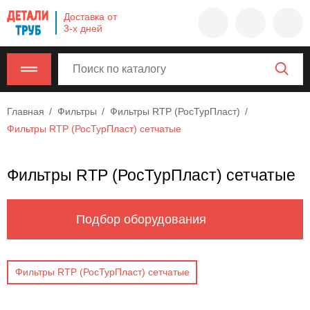
Company
Доставка от
name
3-х дней
Россия
,
Московская
область
,
620000
,
Главная
Фильтры
Фильтры RTP (РосТурПласт)
Москва
,
Фильтры RTP (РосТурПласт) сетчатые
г.
Москва,
ул.
Фильтры RTP (РосТурПласт) сетчатые
Калужская,
15,
офис
Подбор оборудования
315
info@example.com
8-
Фильтры RTP (РосТурПласт) сетчатые
800-
000-