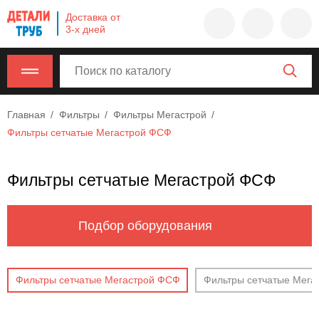
Company
Доставка от
name
3-х дней
Россия
,
Московская
область
,
620000
,
Главная
Фильтры
Фильтры Мегастрой
Москва
,
Фильтры сетчатые Мегастрой ФСФ
г.
Москва,
ул.
Фильтры сетчатые Мегастрой ФСФ
Калужская,
15,
офис
Подбор оборудования
315
info@example.com
8-
Фильтры сетчатые Мегастрой ФСФ
Фильтры сетчатые Мег
800-
000-