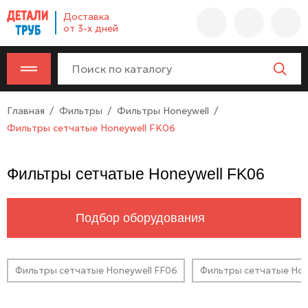
Company
Доставка
name
от 3-х дней
Россия
,
Московская
область
,
620000
,
Главная
Фильтры
Фильтры Honeywell
Москва
,
Фильтры сетчатые Honeywell FK06
г.
Москва,
ул.
Фильтры сетчатые Honeywell FK06
Калужская,
15,
офис
Подбор оборудования
315
info@example.com
8-
Фильтры сетчатые Honeywell FF06
Фильтры сетчатые Hon
800-
000-