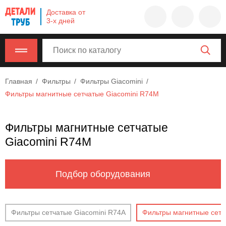
Company
Доставка от
name
3-х дней
Россия
,
Московская
область
,
620000
,
Главная
Фильтры
Фильтры Giacomini
Москва
,
Фильтры магнитные сетчатые Giacomini R74M
г.
Москва,
ул.
Фильтры магнитные сетчатые
Калужская,
Giacomini R74M
15,
офис
315
Подбор оборудования
info@example.com
8-
800-
Фильтры сетчатые Giacomini R74A
Фильтры магнитные сетч
000-