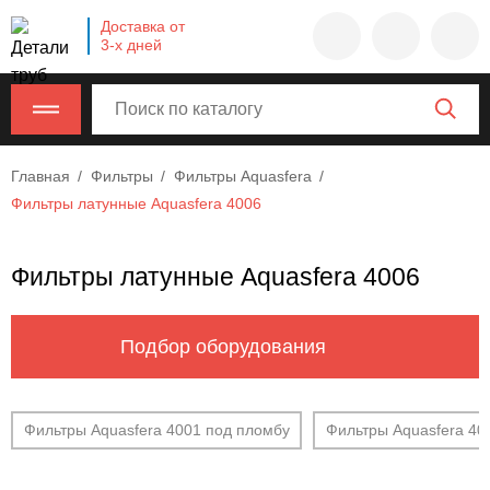
Company
Доставка от
name
3-х дней
Россия
,
Московская
область
,
620000
,
Главная
Фильтры
Фильтры Aquasfera
Москва
,
Фильтры латунные Aquasfera 4006
г.
Москва,
ул.
Фильтры латунные Aquasfera 4006
Калужская,
15,
офис
Подбор оборудования
315
info@example.com
8-
Фильтры Aquasfera 4001 под пломбу
Фильтры Aquasfera 40
800-
000-