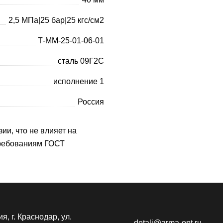
2,5 МПа|25 бар|25 кгс/см2
Т-ММ-25-01-06-01
сталь 09Г2С
исполнение 1
Россия
ии, что не влияет на
требованиям ГОСТ
я, г. Краснодар, ул.
detali@arma-opt.ru