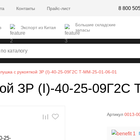
8 800 50
та
Контакты
Прайс-лист
Большие складские
в
Экспорт из Китая
запасы
глушка с рукояткой ЗР (I)-40-25-09Г2С Т-ММ-25-01-06-01
ой ЗР (I)-40-25-09Г2С
Артикул
0013-0