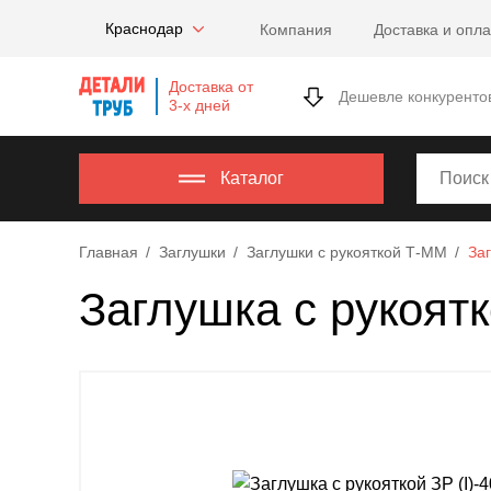
Company
Краснодар
Компания
Доставка и опла
name
Россия
,
Доставка от
Московская
Дешевле конкуренто
3-х дней
область
,
620000
,
Москва
,
Каталог
г.
Москва,
Главная
Заглушки
Заглушки с рукояткой Т-ММ
За
ул.
Калужская,
Заглушка с рукоятк
15,
офис
315
info@example.com
8-
800-
000-