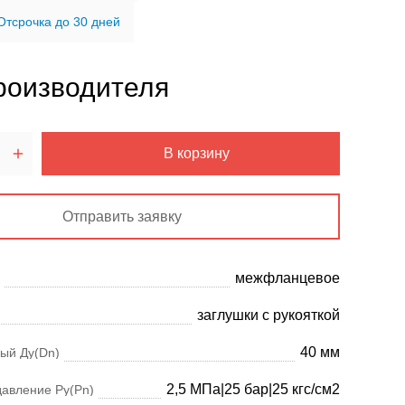
Отсрочка до 30 дней
роизводителя
В корзину
Отправить заявку
межфланцевое
заглушки с рукояткой
40 мм
ый Ду(Dn)
2,5 МПа|25 бар|25 кгс/см2
давление Ру(Pn)