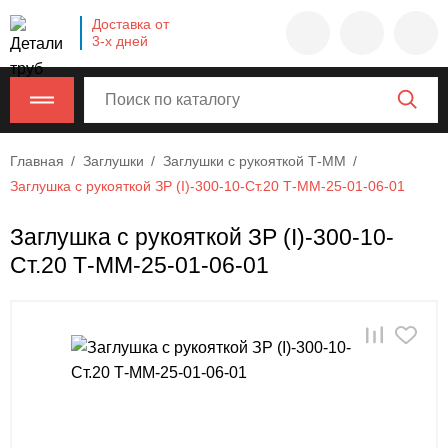
Company
Доставка от
name
3-х дней
Россия
,
Московская
область
,
620000
,
Главная
Заглушки
Заглушки с рукояткой Т-ММ
Москва
,
Заглушка с рукояткой ЗР (I)-300-10-Ст.20 Т-ММ-25-01-06-01
г.
Москва,
Заглушка с рукояткой ЗР (I)-300-10-
ул.
Ст.20 Т-ММ-25-01-06-01
Калужская,
15,
офис
315
info@example.com
8-
800-
000-