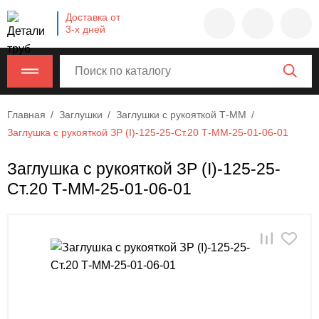
Company
Доставка от
name
3-х дней
Россия
,
Московская
область
,
620000
,
Главная
Заглушки
Заглушки с рукояткой Т-ММ
Москва
,
Заглушка с рукояткой ЗР (I)-125-25-Ст.20 Т-ММ-25-01-06-01
г.
Москва,
Заглушка с рукояткой ЗР (I)-125-25-
ул.
Ст.20 Т-ММ-25-01-06-01
Калужская,
15,
офис
315
info@example.com
8-
800-
000-