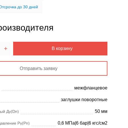
Отсрочка до 30 дней
роизводителя
В корзину
Отправить заявку
межфланцевое
заглушки поворотные
50 мм
ый Ду(Dn)
0,6 МПа|6 бар|6 кгс/см2
давление Ру(Pn)