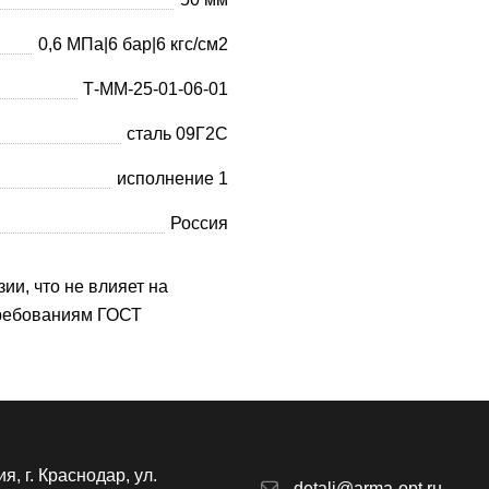
0,6 МПа|6 бар|6 кгс/см2
Т-ММ-25-01-06-01
сталь 09Г2С
исполнение 1
Россия
ии, что не влияет на
требованиям ГОСТ
я, г. Краснодар, ул.
detali@arma-opt.ru