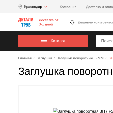
Company
Краснодар
Компания
Доставка и опла
name
Россия
,
Доставка от
Московская
Дешевле конкуренто
3-х дней
область
,
620000
,
Москва
,
Каталог
г.
Москва,
Главная
Заглушки
Заглушки поворотные Т-ММ
За
ул.
Калужская,
Заглушка поворотн
15,
офис
315
info@example.com
8-
800-
000-