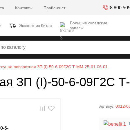
8 800 50
та
Контакты
Прайс-лист
Большие складские
в
Экспорт из Китая
запасы
глушка поворотная ЗП (I)-50-6-09Г2С Т-ММ-25-01-06-01
ая ЗП (I)-50-6-09Г2С Т
Артикул
0012-0