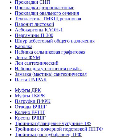
Прокладки СНП
Прокладки фторопластовые
Прокладки овального сечения
Техпластина ТМКЩ резиновая
Паронит листовой
Асбокартоны КАОН-1
Пергамины П-300
Шнур асбестовый общего назначения
Каболка
Набивка сальниковая графитовая
Лента ФУМ
Лен сантехнический
Наборы для уплотнения резьбы
Замазка (мастика) сантехническая
Паста UNIPAK
Муфты ДРК
Муфты ПФРК
Патрубки ПФРК
Отводы ВЧШГ
Колено ВЧШГ
Кресты ВЧШГ
Тройники фланцевые чугунные ТФ
Тройники с пожарной подставкой ППТФ
Тройники раструб-фланец ТРФ