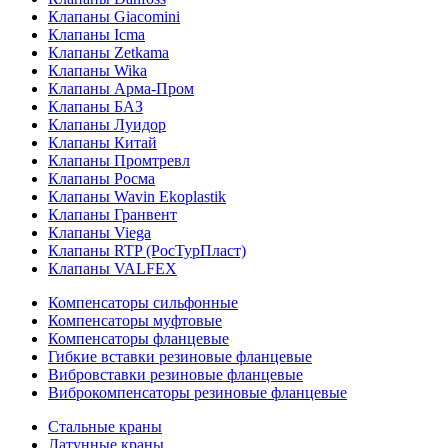
Клапаны Giacomini
Клапаны Icma
Клапаны Zetkama
Клапаны Wika
Клапаны Арма-Пром
Клапаны БАЗ
Клапаны Луидор
Клапаны Китай
Клапаны Промтревл
Клапаны Росма
Клапаны Wavin Ekoplastik
Клапаны Гранвент
Клапаны Viega
Клапаны RTP (РосТурПласт)
Клапаны VALFEX
Компенсаторы сильфонные
Компенсаторы муфтовые
Компенсаторы фланцевые
Гибкие вставки резиновые фланцевые
Вибровставки резиновые фланцевые
Виброкомпенсаторы резиновые фланцевые
Стальные краны
Латунные краны