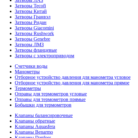
Затворы ЛАЗ
Затворы Tecofi
Затворы Китай
Затворы Гранвэл
Затворы Ридан
Затворы Giacomini
Затворы Rushwork
Затворы Genebre
Затворы ЛМЗ
Затворы фланцевые
Затворы с электроприводом
Счетчики воды
Манометры
Отборное устройство давления для манометра угловое
Отборное устройство давления для манометра прямое
Термометры
Оправы для термометров угловые
Оправы для термометров прямые
Бобышки для термометров
Клапаны балансировочные
Клапаны обратные
Клапаны Aquasfera
Клапаны Benarmo
Клапаны Danfoss