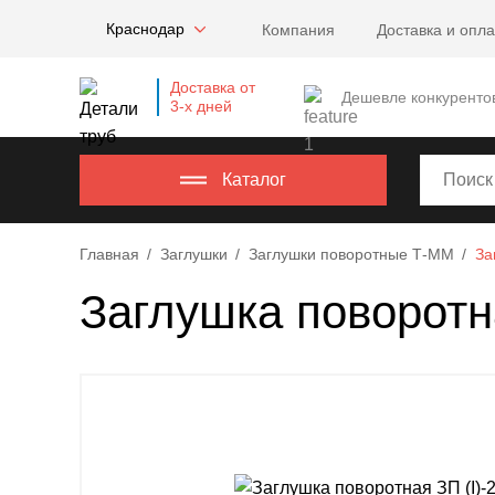
Company
Краснодар
Компания
Доставка и опла
name
Россия
,
Доставка от
Московская
Дешевле конкуренто
3-х дней
область
,
620000
,
Москва
,
Каталог
г.
Москва,
Главная
Заглушки
Заглушки поворотные Т-ММ
За
ул.
Калужская,
Заглушка поворотна
15,
офис
315
info@example.com
8-
800-
000-