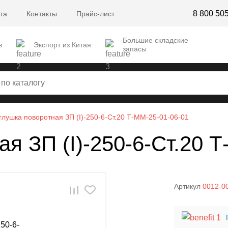
8 800 50
та
Контакты
Прайс-лист
Большие складские
в
Экспорт из Китая
запасы
глушка поворотная ЗП (I)-250-6-Ст.20 Т-ММ-25-01-06-01
я ЗП (I)-250-6-Ст.20 
Артикул
0012-0