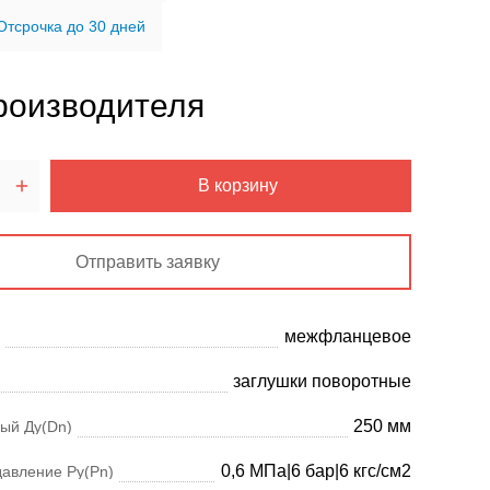
Отсрочка до 30 дней
роизводителя
В корзину
Отправить заявку
межфланцевое
заглушки поворотные
250 мм
ый Ду(Dn)
0,6 МПа|6 бар|6 кгс/см2
давление Ру(Pn)