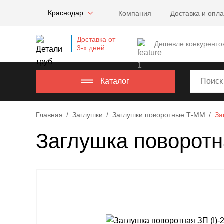
Company
Краснодар
Компания
Доставка и опла
name
Россия
,
Доставка от
Московская
Дешевле конкуренто
3-х дней
область
,
620000
,
Москва
,
Каталог
г.
Москва,
Главная
Заглушки
Заглушки поворотные Т-ММ
За
ул.
Калужская,
Заглушка поворотн
15,
офис
315
info@example.com
8-
800-
000-