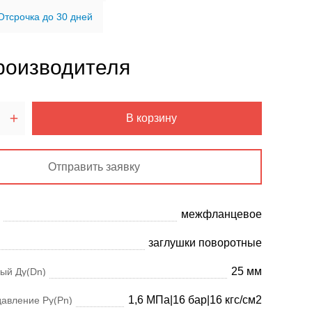
Отсрочка до 30 дней
роизводителя
В корзину
Отправить заявку
межфланцевое
заглушки поворотные
25 мм
ый Ду(Dn)
1,6 МПа|16 бар|16 кгс/см2
давление Ру(Pn)