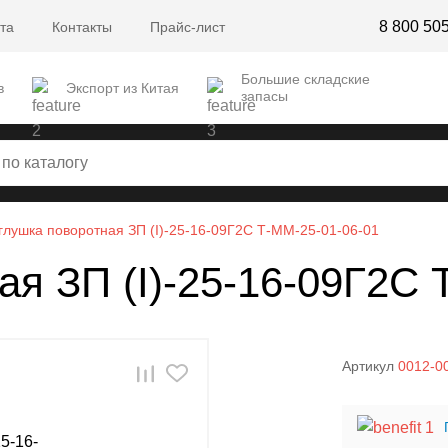
8 800 50
та
Контакты
Прайс-лист
Большие складские
в
Экспорт из Китая
запасы
глушка поворотная ЗП (I)-25-16-09Г2С Т-ММ-25-01-06-01
ая ЗП (I)-25-16-09Г2С 
Артикул
0012-0