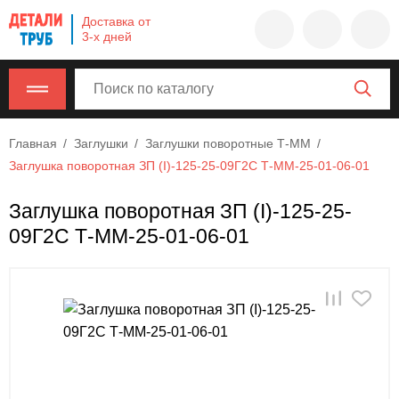
Company
Доставка от
name
3-х дней
Россия
,
Московская
область
,
620000
,
Главная
Заглушки
Заглушки поворотные Т-ММ
Москва
,
Заглушка поворотная ЗП (I)-125-25-09Г2С Т-ММ-25-01-06-01
г.
Москва,
Заглушка поворотная ЗП (I)-125-25-
ул.
09Г2С Т-ММ-25-01-06-01
Калужская,
15,
офис
315
info@example.com
8-
800-
000-