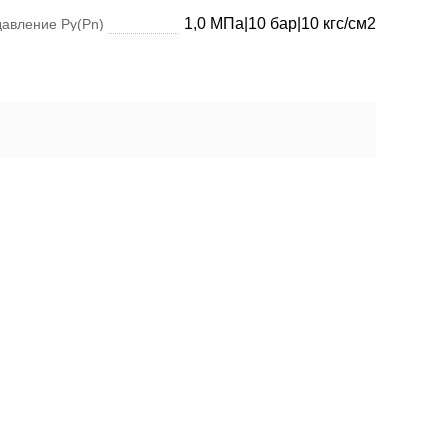
1,0 МПа|10 бар|10 кгс/см2
давление Ру(Pn)