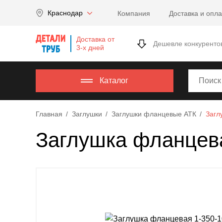
Company
Краснодар
Компания
Доставка и опла
name
Россия
,
Доставка от
Московская
Дешевле конкуренто
3-х дней
область
,
620000
,
Москва
,
Каталог
г.
Москва,
Главная
Заглушки
Заглушки фланцевые АТК
Загл
ул.
Калужская,
Заглушка фланцева
15,
офис
315
info@example.com
8-
800-
000-