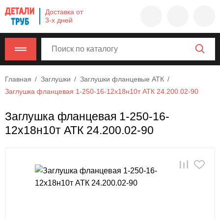
Company
Доставка от
name
3-х дней
Россия
,
Московская
область
,
620000
,
Главная
Заглушки
Заглушки фланцевые АТК
Москва
,
Заглушка фланцевая 1-250-16-12х18н10т АТК 24.200.02-90
г.
Москва,
Заглушка фланцевая 1-250-16-
ул.
12х18н10т АТК 24.200.02-90
Калужская,
15,
офис
315
info@example.com
8-
800-
000-