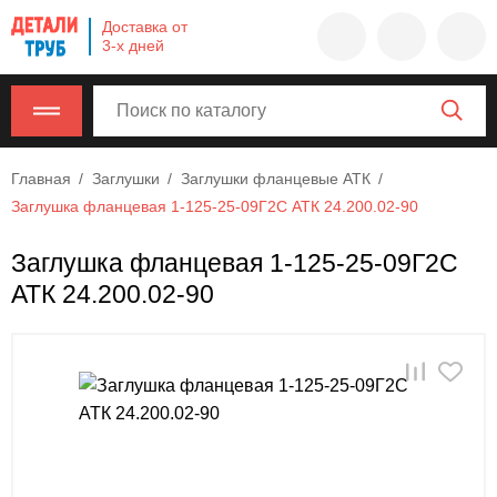
Company
Доставка от
name
3-х дней
Россия
,
Московская
область
,
620000
,
Главная
Заглушки
Заглушки фланцевые АТК
Москва
,
Заглушка фланцевая 1-125-25-09Г2С АТК 24.200.02-90
г.
Москва,
Заглушка фланцевая 1-125-25-09Г2С
ул.
АТК 24.200.02-90
Калужская,
15,
офис
315
info@example.com
8-
800-
000-