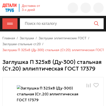
Company
Доставка от
name
3-х дней
Россия
,
Московская
область
,
620000
,
Москва
,
Главная
Заглушки
Заглушки эллиптические ГОСТ
г.
Заглушки стальные ст.20
Москва,
Заглушка П 325х8 (Ду-300) стальная (Ст.20) эллиптическая ГОСТ
ул.
Заглушка П 325х8 (Ду-300) стальная
Калужская,
(Ст.20) эллиптическая ГОСТ 17379
15,
офис
315
info@example.com
8-
800-
000-