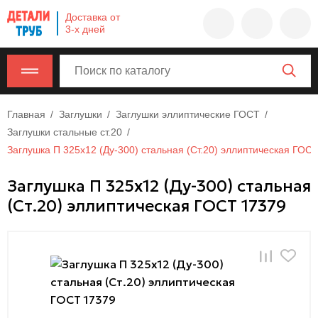
Company
Доставка от
name
3-х дней
Россия
,
Московская
область
,
620000
,
Москва
,
Главная
Заглушки
Заглушки эллиптические ГОСТ
г.
Заглушки стальные ст.20
Москва,
Заглушка П 325х12 (Ду-300) стальная (Ст.20) эллиптическая ГОС
ул.
Заглушка П 325х12 (Ду-300) стальная
Калужская,
(Ст.20) эллиптическая ГОСТ 17379
15,
офис
315
info@example.com
8-
800-
000-