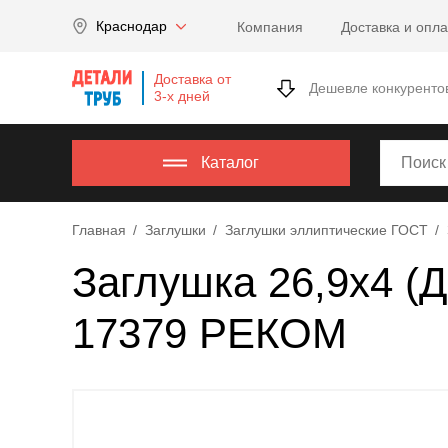
Company
Краснодар
Компания
Доставка и опла
name
Россия
,
Доставка от
Московская
Дешевле конкуренто
3-х дней
область
,
620000
,
Москва
,
Каталог
г.
Москва,
Главная
Заглушки
Заглушки эллиптические ГОСТ
ул.
Калужская,
Заглушка 26,9х4 (
15,
офис
17379 РЕКОМ
315
info@example.com
8-
800-
000-