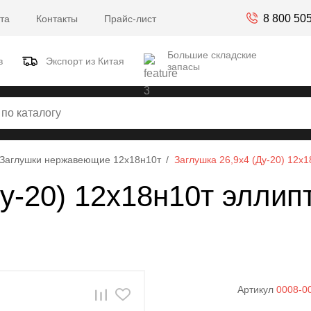
8 800 50
та
Контакты
Прайс-лист
Большие складские
в
Экспорт из Китая
запасы
Заглушки нержавеющие 12х18н10т
Заглушка 26,9х4 (Ду-20) 12
Ду-20) 12х18н10т элли
Артикул
0008-0