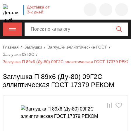
Company
Доставка от
name
3-х дней
Россия
,
Московская
область
,
620000
,
Главная
Заглушки
Заглушки эллиптические ГОСТ
Москва
,
Заглушки 09Г2С
г.
Заглушка П 89х6 (Ду-80) 09Г2С эллиптическая ГОСТ 17379 РЕК
Москва,
ул.
Заглушка П 89х6 (Ду-80) 09Г2С
Калужская,
эллиптическая ГОСТ 17379 РЕКОМ
15,
офис
315
info@example.com
8-
800-
000-