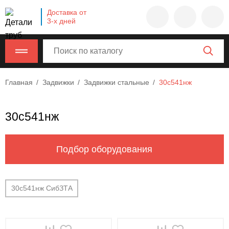
Company
Доставка от
name
3-х дней
Россия
,
Московская
область
,
620000
,
Главная
Задвижки
Задвижки стальные
30с541нж
Москва
,
г.
Москва,
30с541нж
ул.
Калужская,
15,
Подбор оборудования
офис
315
info@example.com
30с541нж СибЗТА
8-
800-
000-