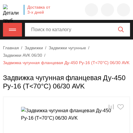
Company
Доставка от
name
3-х дней
Россия
,
Московская
область
,
620000
,
Главная
Задвижки
Задвижки чугунные
Москва
,
Задвижки AVK 06/30
г.
Задвижка чугунная фланцевая Ду-450 Ру-16 (Т<70°С) 06/30 AVK
Москва,
ул.
Задвижка чугунная фланцевая Ду-450
Калужская,
Ру-16 (Т<70°С) 06/30 AVK
15,
офис
315
info@example.com
8-
800-
000-